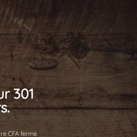
ur 301
s.
tre CFA ferme