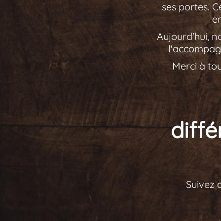
ses portes. C
e
Aujourd'hui, n
l'accompagn
Merci à to
diff
Suivez 