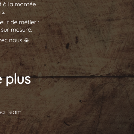
et à la montée
s.
œur de métier :
 sur mesure.
vec nous 🙏
 plus
 sa Team