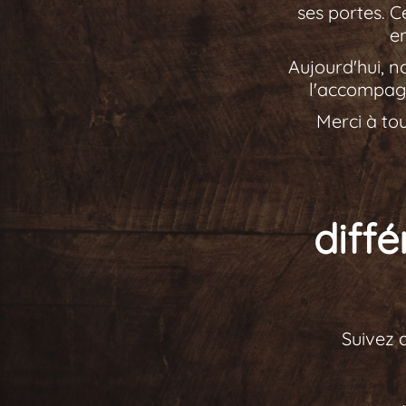
ses portes. C
e
Aujourd'hui, n
l'accompagn
Merci à to
diff
Suivez 