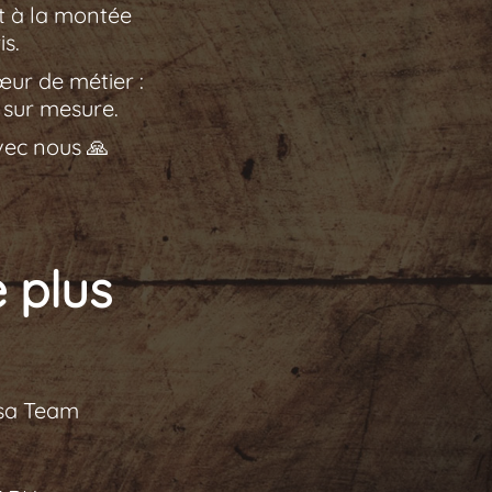
et à la montée
s.
œur de métier :
 sur mesure.
vec nous 🙏
 plus
 sa Team