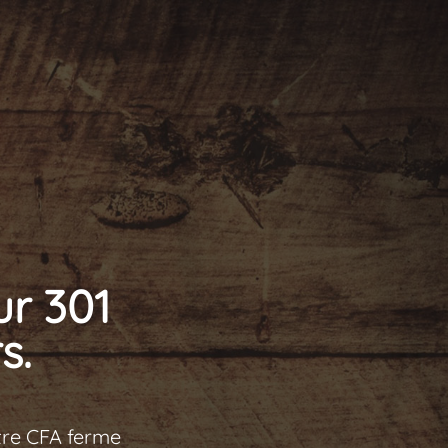
ur 301
s.
tre CFA ferme