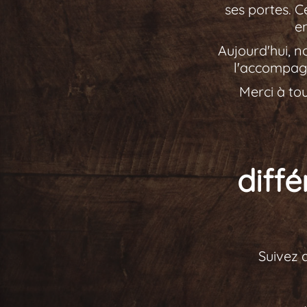
ses portes. C
e
Aujourd'hui, n
l'accompagn
Merci à to
diff
Suivez 