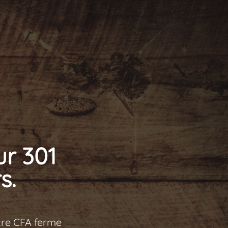
ur 301
s.
tre CFA ferme