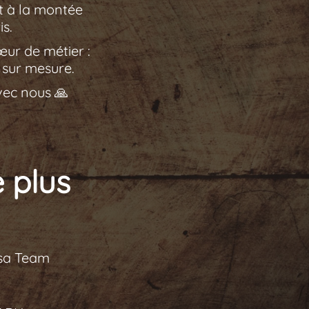
et à la montée
s.
œur de métier :
 sur mesure.
vec nous 🙏
 plus
 sa Team